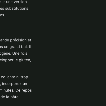
ur une version
Ces substitutions
es.
mande précision et
ns un grand bol. Il
mogène. Une fois
lopper le gluten,
 collante ni trop
e, incorporez un
 minutes. Ce repos
 de la pâte.