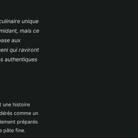
culinaire unique
imidant, mais ce
 base aux
ni qui raviront
rs authentiques
 une histoire
nsidérés comme un
alement préparés
 pâte fine.