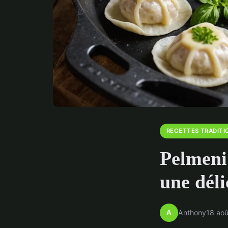
RECETTES TRADITI
Pelmeni 
une déli
A
Anthony
18 ao