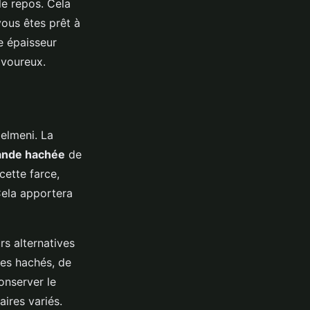
le repos. Cela
vous êtes prêt à
ne épaisseur
avoureux.
elmeni. La
ande hachée
de
cette farce,
Cela apportera
rs alternatives
es hachés, de
onserver le
ires variés.